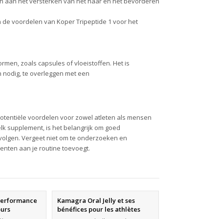
en aan het versterken van het haar en het bevorderen
 de voordelen van Koper Tripeptide 1 voor het
ormen, zoals capsules of vloeistoffen. Het is
n nodig, te overleggen met een
potentiële voordelen voor zowel atleten als mensen
elk supplement, is het belangrijk om goed
volgen. Vergeet niet om te onderzoeken en
enten aan je routine toevoegt.
Performance
Kamagra Oral Jelly et ses
ours
bénéfices pour les athlètes