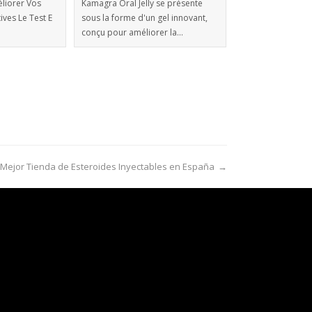
liorer Vos
Kamagra Oral Jelly se présente
ves Le Test E
sous la forme d'un gel innovant,
conçu pour améliorer la…
 Mejor Tienda de Esteroides Inyectables en España
→