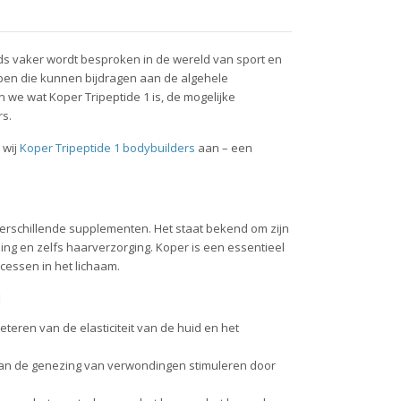
s vaker wordt besproken in de wereld van sport en
pen die kunnen bijdragen aan de algehele
en we wat Koper Tripeptide 1 is, de mogelijke
rs.
 wij
Koper Tripeptide 1 bodybuilders
aan – een
n verschillende supplementen. Het staat bekend om zijn
ng en zelfs haarverzorging. Koper is een essentieel
cessen in het lichaam.
1
eteren van de elasticiteit van de huid en het
kan de genezing van verwondingen stimuleren door