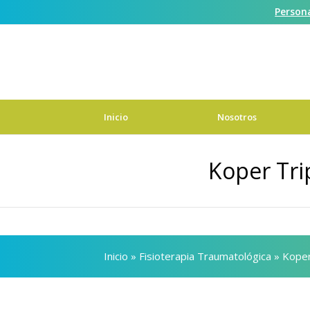
Person
Contáctanos
Inicio
Nosotros
Koper Tri
Inicio
»
Fisioterapia Traumatológica
»
Koper