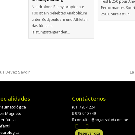
Test E 250 pour Amé
Nandrolone Phenylpropionate
Performances Sporti
100 ist ein beliebtes Anabolikum
250 Cours est un…
unter Bodybuildern und Athleten,
das für seine
leistungssteigernden…
ous Devez Savoir
La
ecialidades
Contáctenos
 Traumatológica
(01) 795-1224
 con Magneto
973 040 749
Geriátrica
consultas@hogarsalud.com.pe
nfantil
Neurológica
Reservar cita