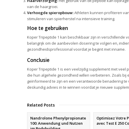
Haarverzorging:
Het gebruik van dit peptide kan bijdrag
van de haargroei.
Verhoogde spieropbouw:
Athleten kunnen profiteren van
stimuleren van spierherstel na intensieve training.
Hoe te gebruiken
Koper Tripeptide 1 kan beschikbaar zijn in verschillende v
belangrijk om de aanbevolen dosering te volgen en, indie
gezondheidsprofessional voordat je begint met inname.
Conclusie
Koper Tripeptide 1 is een veelzijdig supplement met veel 
die hun algehele gezondheid willen verbeteren. Zoals bij 
geïnformeerd te zijn en een verantwoorde benadering te 
deskundig advies in te winnen voordat je nieuwe supplem
Related Posts
Nandrolone Phenylpropionate
Optimisez Votre 
100: Anwendung und Nutzen
avec Test E 250 C
im Bodybuilding