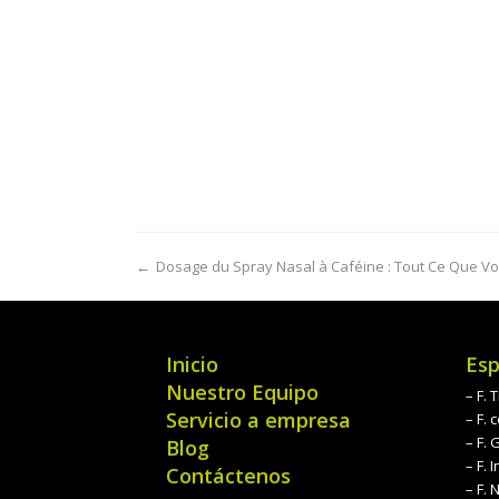
←
Dosage du Spray Nasal à Caféine : Tout Ce Que V
Inicio
Esp
Nuestro Equipo
– F.
Servicio a empresa
– F.
– F. 
Blog
– F. I
Contáctenos
– F. 