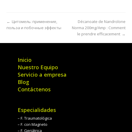
←
Цитомель: применение,
Décanoate de Nandrolone
польза и побочные эффекты
Norma 200mg/Amp : Comment
le prendre efficacement
→
Inicio
Nuestro Equipo
Servicio a empresa
Blog
Contáctenos
Especialidades
– F. Traumatológica
– F. con Magneto
– F. Geriátrica