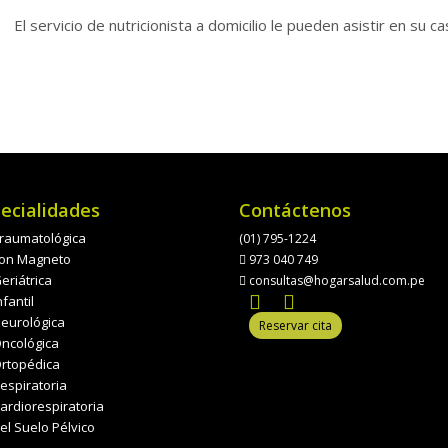
El servicio de nutricionista a domicilio le pueden asistir en su ca
ecialidades
Contáctenos
 Traumatológica
(01) 795-1224
 con Magneto
973 040 749
Geriátrica
consultas@hogarsalud.com.pe
nfantil
Neurológica
Reservar cita
Oncológica
 Ortopédica
Respiratoria
Cardiorespiratoria
del Suelo Pélvico