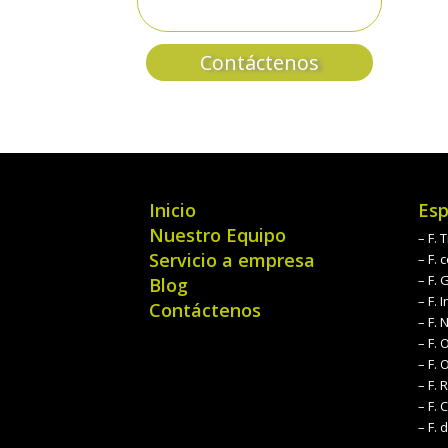
Contáctenos
Inicio
Esp
Nuestro Equipo
– F.
Servicio a empresa
– F.
– F. 
Blog
– F. I
Contáctenos
– F. 
– F. 
– F.
– F. 
– F. 
– F. 