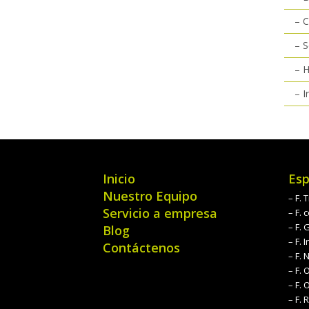
– 
– S
– H
– I
Inicio
Esp
Nuestro Equipo
– F.
Servicio a empresa
– F.
– F. 
Blog
– F. I
Contáctenos
– F. 
– F. 
– F.
– F. 