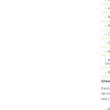
– I
– R
– 
– 
– 
– A
– A
con
– 
Sínt
Exist
de m
una c
– B