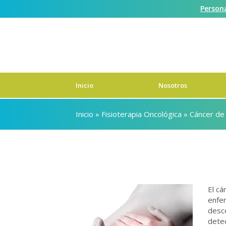
Person
Contáctanos
Inicio
Nosotros
Inicio
»
Fisioterapia Oncológica
»
Cáncer d
El c
enfe
desc
detec