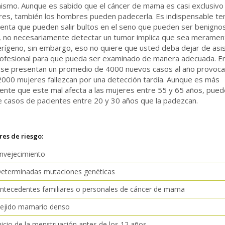
ismo. Aunque es sabido que el cáncer de mama es casi exclusivo
res, también los hombres pueden padecerla. Es indispensable te
enta que pueden salir bultos en el seno que pueden ser benignos
r, no necesariamente detectar un tumor implica que sea meramen
rígeno, sin embargo, eso no quiere que usted deba dejar de asis
rofesional para que pueda ser examinado de manera adecuada. En
 se presentan un promedio de 4000 nuevos casos al año provoc
000 mujeres fallezcan por una detección tardía. Aunque es más
ente que este mal afecta a las mujeres entre 55 y 65 años, pue
 casos de pacientes entre 20 y 30 años que la padezcan.
res de riesgo:
nvejecimiento
Determinadas mutaciones genéticas
ntecedentes familiares o personales de cáncer de mama
Tejido mamario denso
nicio de la menstruación antes de los 12 años