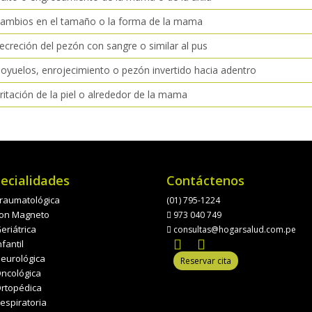
Cambios en el tamaño o la forma de la mama
ecreción del pezón con sangre o similar al pus
oyuelos, enrojecimiento o pezón invertido hacia adentro
rritación de la piel o alrededor de la mama
ecialidades
Contáctenos
 Traumatológica
(01) 795-1224
 con Magneto
973 040 749
Geriátrica
consultas@hogarsalud.com.pe
nfantil
Neurológica
Reservar cita
Oncológica
 Ortopédica
Respiratoria