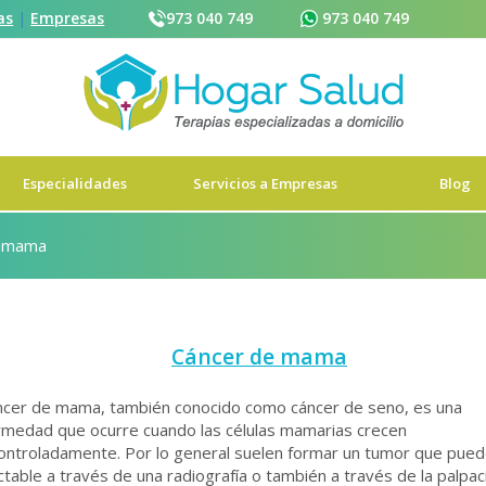
as
|
Empresas
973 040 749
973 040 749
973 040 749
Reservar cita
Especialidades
Servicios a Empresas
Blog
e mama
Cáncer de mama
áncer de mama, también conocido como cáncer de seno, es una
rmedad que ocurre cuando las células mamarias crecen
ontroladamente. Por lo general suelen formar un tumor que pued
table a través de una radiografía o también a través de la palpac