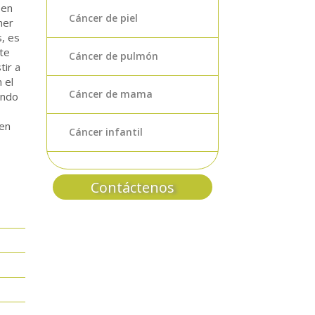
 en
Cáncer de piel
ner
, es
te
Cáncer de pulmón
tir a
 el
Cáncer de mama
ando
den
Cáncer infantil
Contáctenos