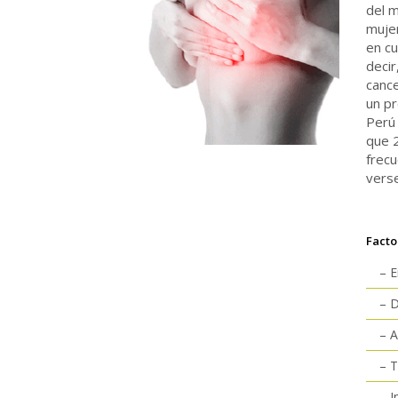
del m
muje
en cu
deci
cance
un p
Perú
que 2
frecu
verse
Facto
– E
– 
– A
– 
– I