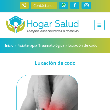
Contáctanos
Inicio
»
Fisioterapia Traumatológica
»
Luxación de codo
Luxación de codo